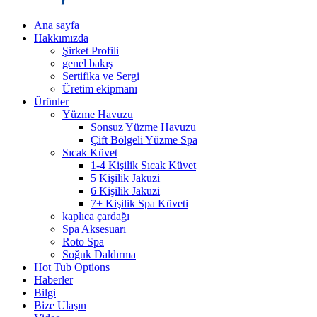
Ana sayfa
Hakkımızda
Şirket Profili
genel bakış
Sertifika ve Sergi
Üretim ekipmanı
Ürünler
Yüzme Havuzu
Sonsuz Yüzme Havuzu
Çift Bölgeli Yüzme Spa
Sıcak Küvet
1-4 Kişilik Sıcak Küvet
5 Kişilik Jakuzi
6 Kişilik Jakuzi
7+ Kişilik Spa Küveti
kaplıca çardağı
Spa Aksesuarı
Roto Spa
Soğuk Daldırma
Hot Tub Options
Haberler
Bilgi
Bize Ulaşın