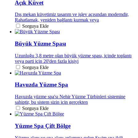
Açık Küvet
Dış mekan küvetimiz tasarım ve işlev açısından moderndir,
Rahatlamak, yeniden bağlantı kurmak veya
Sorguya Ekle
Büyük Yüzme Spası
Uzunluğu 3,8 metre olan büyük yüzme spası, içinde toplantı
veya parti için 20'den fazla kişiyi
Sorguya Ekle
Havuzda Yüzme Spa
Havuzda yüzme spa'sı Nehir Yüzme Türbinleri sistemine
sahiptir, bu sistem sizin için gerçekten
Sorguya Ekle
Yüzme Spa Çift Bölge
Yüzme alanı ve spa alanı anlamına gelen Swim spa ikili