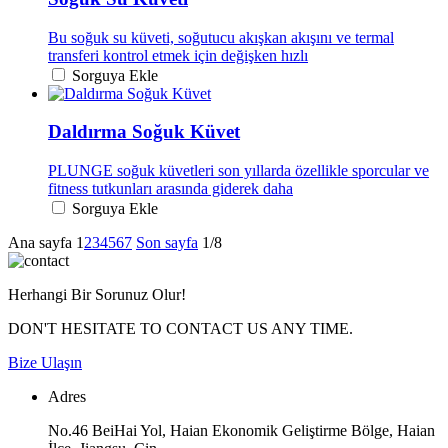
Bu soğuk su küveti, soğutucu akışkan akışını ve termal
transferi kontrol etmek için değişken hızlı
Sorguya Ekle
Daldırma Soğuk Küvet
PLUNGE soğuk küvetleri son yıllarda özellikle sporcular ve
fitness tutkunları arasında giderek daha
Sorguya Ekle
Ana sayfa
1
2
3
4
5
6
7
Son sayfa
1/8
Herhangi Bir Sorunuz Olur!
DON'T HESITATE TO CONTACT US ANY TIME.
Bize Ulaşın
Adres
No.46 BeiHai Yol, Haian Ekonomik Geliştirme Bölge, Haian