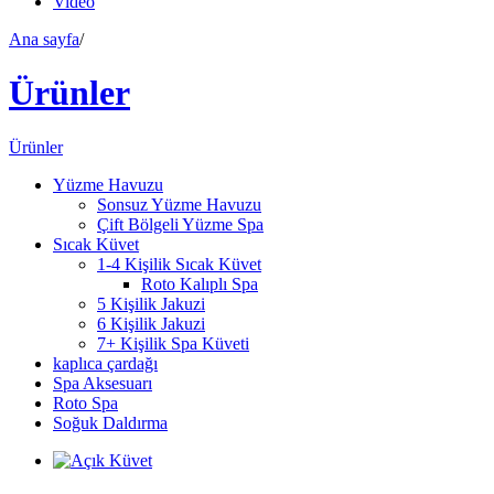
Video
Ana sayfa
/
Ürünler
Ürünler
Yüzme Havuzu
Sonsuz Yüzme Havuzu
Çift Bölgeli Yüzme Spa
Sıcak Küvet
1-4 Kişilik Sıcak Küvet
Roto Kalıplı Spa
5 Kişilik Jakuzi
6 Kişilik Jakuzi
7+ Kişilik Spa Küveti
kaplıca çardağı
Spa Aksesuarı
Roto Spa
Soğuk Daldırma