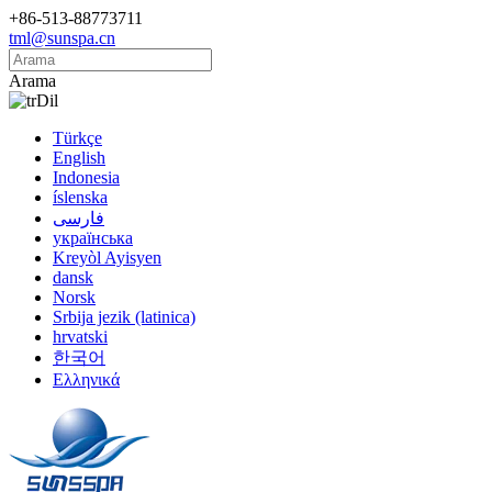
+86-513-88773711
tml@sunspa.cn
Arama
Dil
Türkçe
English
Indonesia
íslenska
فارسی
українська
Kreyòl Ayisyen
dansk
Norsk
Srbija jezik (latinica)
hrvatski
한국어
Ελληνικά