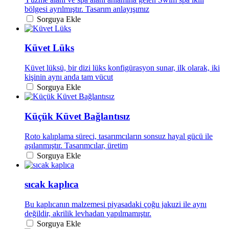
bölgesi ayrılmıştır. Tasarım anlayışımız
Sorguya Ekle
Küvet Lüks
Küvet lüksü, bir dizi lüks konfigürasyon sunar, ilk olarak, iki
kişinin aynı anda tam vücut
Sorguya Ekle
Küçük Küvet Bağlantısız
Roto kalıplama süreci, tasarımcıların sonsuz hayal gücü ile
aşılanmıştır. Tasarımcılar, üretim
Sorguya Ekle
sıcak kaplıca
Bu kaplıcanın malzemesi piyasadaki çoğu jakuzi ile aynı
değildir, akrilik levhadan yapılmamıştır.
Sorguya Ekle