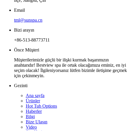
İlçe, Jiangsu, Çin
Email
tml@sunspa.cn
Bizi arayın
+86-513-88773711
Önce Müşteri
Müşterilerimizle güçlü bir ilişki kurmak başarımızın
anahtarıdır! Bestview spa ile ortak olacağımıza eminiz, en iyi
seçim olacak! İlgileniyorsanız lütfen bizimle iletişime geçmek
için çekinmeyin.
Gezinti
Ana sayfa
Ürünler
Hot Tub Options
Haberler
Bilgi
Bize Ulaşın
Video